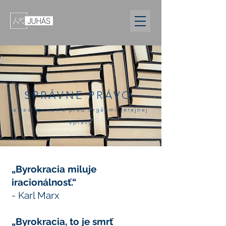
SPRÁVNE PRÁVO
a zastupovanie pred orgánmi verejnej
správy
„Byrokracia miluje
iracionálnosť.“
- Karl Marx
„Byrokracia, to je smrť