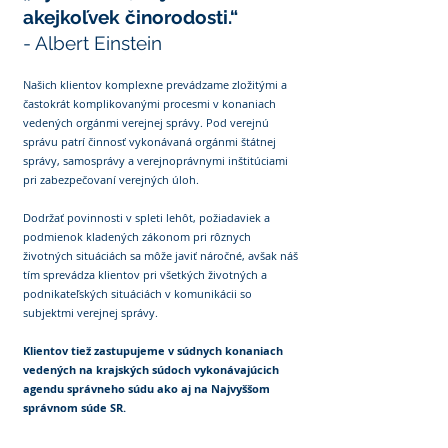
akejkoľvek činorodosti.“
- Albert Einstein
Našich klientov komplexne prevádzame zložitými a
častokrát komplikovanými procesmi v konaniach
vedených orgánmi verejnej správy. Pod verejnú
správu patrí činnosť vykonávaná orgánmi štátnej
správy, samosprávy a verejnoprávnymi inštitúciami
pri zabezpečovaní verejných úloh.
Dodržať povinnosti v spleti lehôt, požiadaviek a
podmienok kladených zákonom pri rôznych
životných situáciách sa môže javiť náročné, avšak náš
tím sprevádza klientov pri všetkých životných a
podnikateľských situáciách v komunikácii so
subjektmi verejnej správy.
Klientov tiež zastupujeme v súdnych konaniach
vedených na krajských súdoch vykonávajúcich
agendu správneho súdu ako aj na Najvyššom
správnom súde SR.