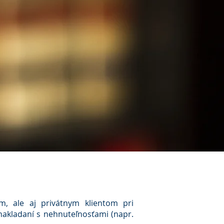
m, ale aj privátnym klientom pri
nakladaní s nehnuteľnosťami (napr.