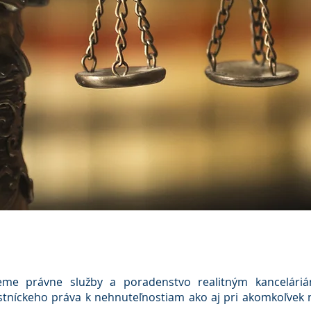
jeme právne služby a poradenstvo realitným kanceláriá
stníckeho práva k nehnuteľnostiam ako aj pri akomkoľvek 