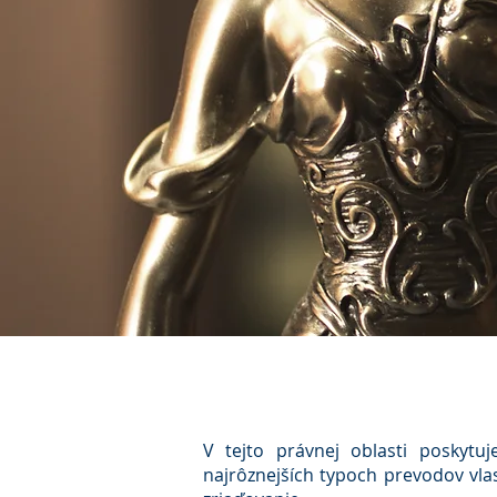
V tejto právnej oblasti poskytu
najrôznejších typoch prevodov vla